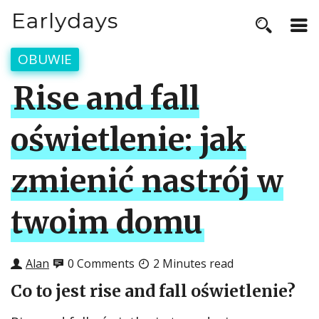
OBUWIE
Rise and fall
oświetlenie: jak
zmienić nastrój w
twoim domu
Alan
0 Comments
2 Minutes read
Co to jest rise and fall oświetlenie?