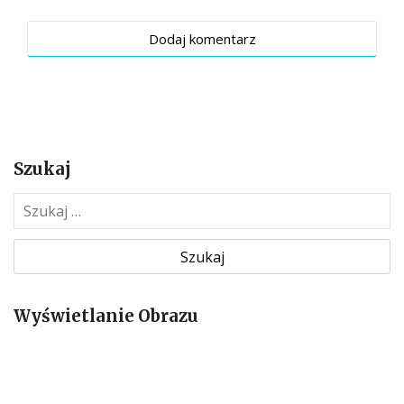
Szukaj
S
z
u
k
a
Wyświetlanie Obrazu
j
: