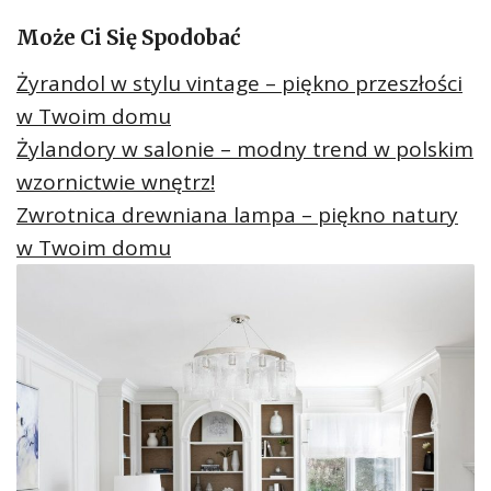
Może Ci Się Spodobać
Żyrandol w stylu vintage – piękno przeszłości
w Twoim domu
Żylandory w salonie – modny trend w polskim
wzornictwie wnętrz!
Zwrotnica drewniana lampa – piękno natury
w Twoim domu