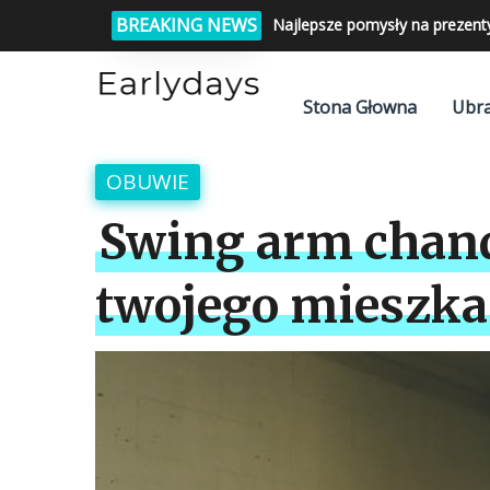
BREAKING NEWS
Najlepsze pomysły na prezent
Stona Głowna
Ubra
OBUWIE
Swing arm chand
twojego mieszka