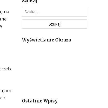
Szukaj
S
ię na
z
wane
u
w
k
a
Wyświetlanie Obrazu
j
:
trzeb.
zajami
ych
Ostatnie Wpisy