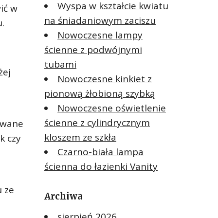
Wyspa w kształcie kwiatu
ić w
na śniadaniowym zaciszu
.
Nowoczesne lampy
ścienne z podwójnymi
tubami
żej
Nowoczesne kinkiet z
pionową żłobioną szybką
Nowoczesne oświetlenie
ścienne z cylindrycznym
lowane
kloszem ze szkła
k czy
Czarno-biała lampa
ścienna do łazienki Vanity
u ze
Archiwa
sierpień 2026