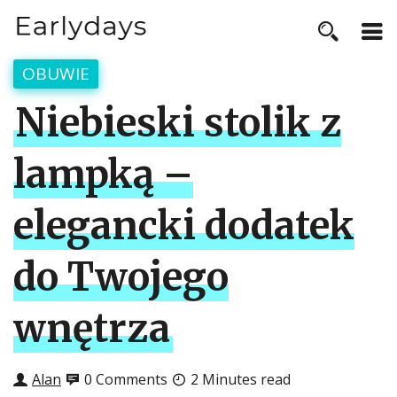
OBUWIE
Niebieski stolik z
lampką –
elegancki dodatek
do Twojego
wnętrza
Alan
0 Comments
2 Minutes read