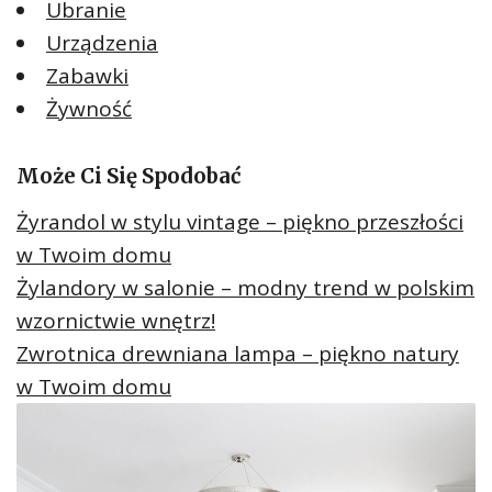
Ubranie
Urządzenia
Zabawki
Żywność
Może Ci Się Spodobać
Żyrandol w stylu vintage – piękno przeszłości
w Twoim domu
Żylandory w salonie – modny trend w polskim
wzornictwie wnętrz!
Zwrotnica drewniana lampa – piękno natury
w Twoim domu