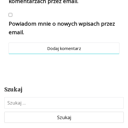
komentarzach przez email.
Powiadom mnie o nowych wpisach przez
email.
Szukaj
S
z
u
k