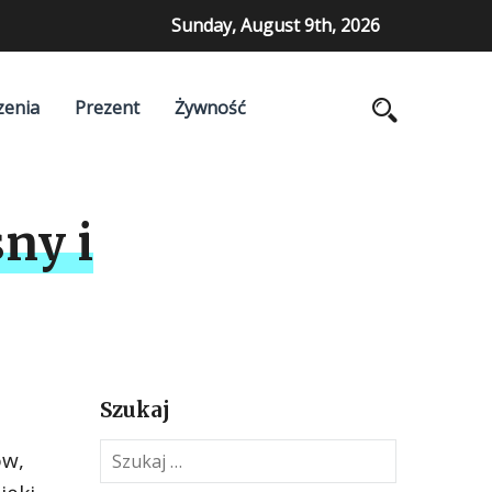
Sunday, August 9th, 2026
zenia
Prezent
Żywność
ny i
Szukaj
S
ów,
z