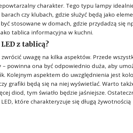
epowtarzalny charakter. Tego typu lampy idealni
 barach czy klubach, gdzie służyć będą jako elem
 być stosowane w domach, gdzie przydadzą się np
jako tablica informacyjna w kuchni.
LED z tablicą?
 zwrócić uwagę na kilka aspektów. Przede wszyst
cy – powinna ona być odpowiednio duża, aby umoż
ik. Kolejnym aspektem do uwzględnienia jest kol
 czy grafiki będą się na niej wyświetlać. Warto takż
cej diod, tym światło będzie jaśniejsze. Ostatecz
LED, które charakteryzuje się długą żywotnością 