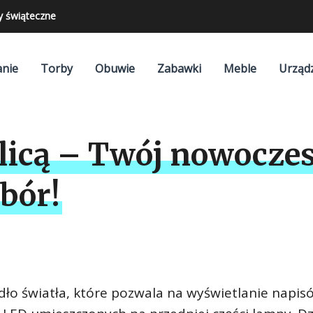
y świąteczne
nie
Torby
Obuwie
Zabawki
Meble
Urząd
licą – Twój nowoczes
bór!
ło światła, które pozwala na wyświetlanie napis