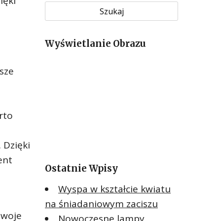
ięki
u
k
a
Wyświetlanie Obrazu
j
:
jsze
rto
 Dzięki
ent
Ostatnie Wpisy
Wyspa w kształcie kwiatu
na śniadaniowym zaciszu
swoje
Nowoczesne lampy