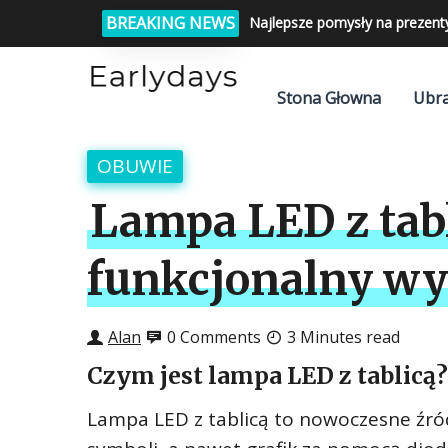
BREAKING NEWS
Najlepsze pomysły na prezent
Stona Głowna
Ubra
OBUWIE
Lampa LED z tab
funkcjonalny wy
Alan
0 Comments
3 Minutes read
Czym jest lampa LED z tablicą?
Lampa LED z tablicą to nowoczesne źród