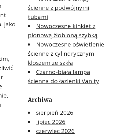
e
ścienne z podwójnymi
ent
tubami
. jako
Nowoczesne kinkiet z
pionową żłobioną szybką
Nowoczesne oświetlenie
ścienne z cylindrycznym
kim,
kloszem ze szkła
liwić
Czarno-biała lampa
or
ścienna do łazienki Vanity
e
nie,
Archiwa
i
sierpień 2026
lipiec 2026
czerwiec 2026