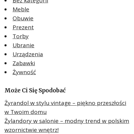
Bez kategorii
Meble
Obuwie
Prezent
Torby
Ubranie
Urządzenia
Zabawki
Żywność
Może Ci Się Spodobać
Żyrandol w stylu vintage – piękno przeszłości
w Twoim domu
Żylandory w salonie – modny trend w polskim
wzornictwie wnętrz!