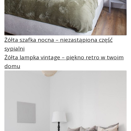
Żółta szafka nocna – niezastąpiona część
sypialni
Żółta lampka vintage – piękno retro w twoim
domu