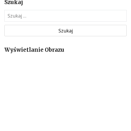
Szukaj
S
z
u
k
a
Wyświetlanie Obrazu
j
: